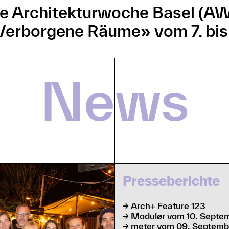
 die Architekturwoche Basel (A
Verborgene Räume» vom 7. bis 
News
Presseberichte
→
Arch+ Feature 123
→
Modulør vom 10. Septe
→
meter vom 09. Septemb