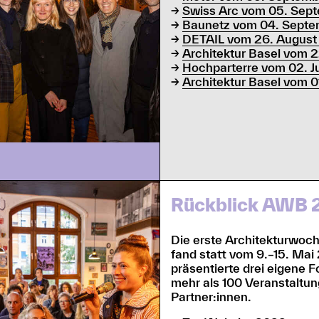
→
Swiss Arc vom 05. Sep
→
Baunetz vom 04. Sept
→
DETAIL vom 26. August
→
Architektur Basel vom 
→
Hochparterre vom 02. J
→
Architektur Basel vom 01
Rückblick AWB 
Die erste Architekturwoc
fand statt vom 9.–15. Mai
präsentierte drei eigene 
mehr als 100 Veranstaltu
Partner:innen.